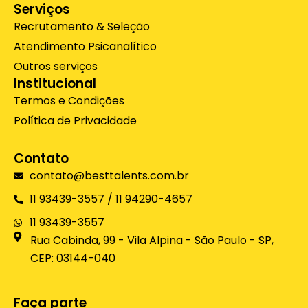
e
a
s
l
Serviços
d
g
a
o
Recrutamento & Seleção
i
r
p
p
Atendimento Psicanalítico
n
a
p
e
-
m
Outros serviços
i
Institucional
n
Termos e Condições
Política de Privacidade
Contato
contato@besttalents.com.br
11 93439-3557 / 11 94290-4657
11 93439-3557
Rua Cabinda, 99 - Vila Alpina - São Paulo - SP,
CEP: 03144-040
Faça parte