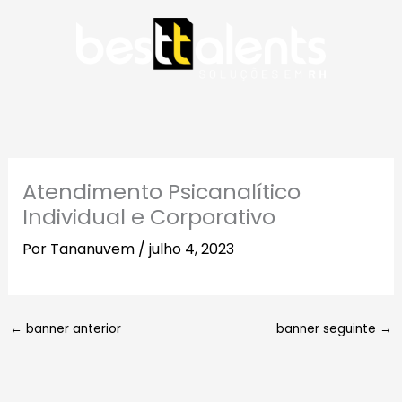
Ir
para
o
conteúdo
Atendimento Psicanalítico
Individual e Corporativo
Por
Tananuvem
/
julho 4, 2023
←
banner anterior
banner seguinte
→