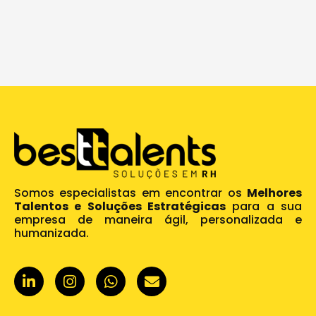
Somos especialistas em encontrar os
Melhores
Talentos e Soluções Estratégicas
para a sua
empresa de maneira ágil, personalizada e
humanizada.
L
I
W
E
i
n
h
n
n
s
a
v
k
t
t
e