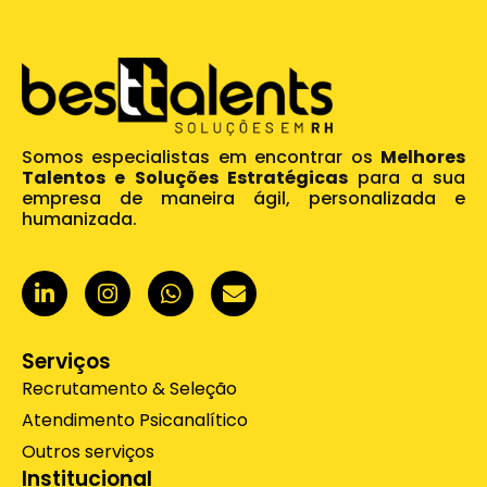
Somos especialistas em encontrar os
Melhores
Talentos e Soluções Estratégicas
para a sua
empresa de maneira ágil, personalizada e
humanizada.
L
I
W
E
i
n
h
n
n
s
a
v
k
t
t
e
e
a
s
l
Serviços
d
g
a
o
Recrutamento & Seleção
i
r
p
p
Atendimento Psicanalítico
n
a
p
e
-
m
Outros serviços
i
Institucional