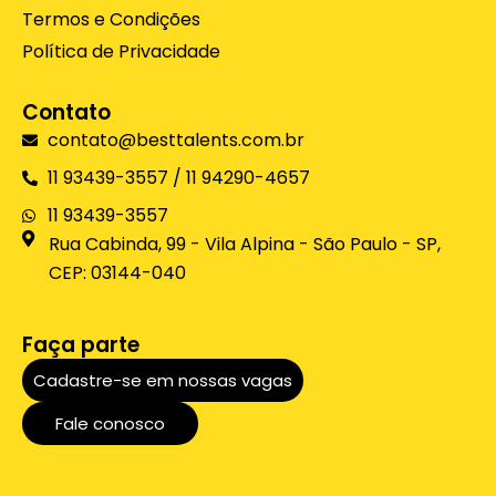
n
Termos e Condições
Política de Privacidade
Contato
contato@besttalents.com.br
11 93439-3557 / 11 94290-4657
11 93439-3557
Rua Cabinda, 99 - Vila Alpina - São Paulo - SP,
CEP: 03144-040
Faça parte
Cadastre-se em nossas vagas
Fale conosco