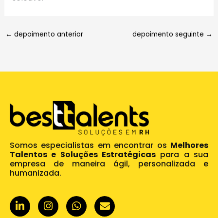
←
depoimento anterior
depoimento seguinte
→
Somos especialistas em encontrar os
Melhores
Talentos e Soluções Estratégicas
para a sua
empresa de maneira ágil, personalizada e
humanizada.
L
I
W
E
i
n
h
n
n
s
a
v