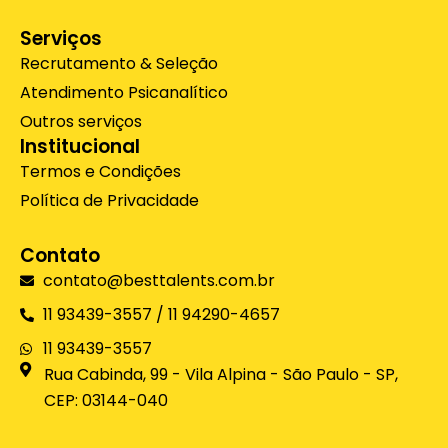
k
t
t
e
e
a
s
l
Serviços
d
g
a
o
Recrutamento & Seleção
i
r
p
p
Atendimento Psicanalítico
n
a
p
e
-
m
Outros serviços
i
Institucional
n
Termos e Condições
Política de Privacidade
Contato
contato@besttalents.com.br
11 93439-3557 / 11 94290-4657
11 93439-3557
Rua Cabinda, 99 - Vila Alpina - São Paulo - SP,
CEP: 03144-040