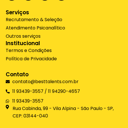
n
s
a
v
k
t
t
e
e
a
s
l
Serviços
d
g
a
o
Recrutamento & Seleção
i
r
p
p
Atendimento Psicanalítico
n
a
p
e
-
m
Outros serviços
i
Institucional
n
Termos e Condições
Política de Privacidade
Contato
contato@besttalents.com.br
11 93439-3557 / 11 94290-4657
11 93439-3557
Rua Cabinda, 99 - Vila Alpina - São Paulo - SP,
CEP: 03144-040