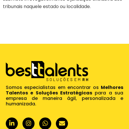
tribunais naquele estado ou localidade.
Somos especialistas em encontrar os
Melhores
Talentos e Soluções Estratégicas
para a sua
empresa de maneira ágil, personalizada e
humanizada.
L
I
W
E
i
n
h
n