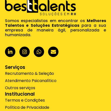
Somos especialistas em encontrar os
Melhores
Talentos e Soluções Estratégicas
para a sua
empresa de maneira ágil, personalizada e
humanizada.
L
I
W
E
i
n
h
n
n
s
a
v
k
t
t
e
e
a
s
l
Serviços
d
g
a
o
Recrutamento & Seleção
i
r
p
p
Atendimento Psicanalítico
n
a
p
e
-
m
Outros serviços
i
Institucional
n
Termos e Condições
Política de Privacidade