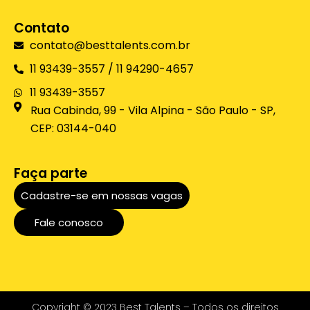
Contato
contato@besttalents.com.br
11 93439-3557 / 11 94290-4657
11 93439-3557
Rua Cabinda, 99 - Vila Alpina - São Paulo - SP,
CEP: 03144-040
Faça parte
Cadastre-se em nossas vagas
Fale conosco
Copyright © 2023 Best Talents – Todos os direitos