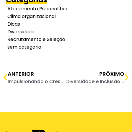
Atendimento Psicanalítico
Clima organizacional
Dicas
Diversidade
Recrutamento e Seleção
sem categoria
Anterior
P
ANTERIOR
PRÓXIMO
Impulsionando o Crescimento Empresarial com Soluções de RH de Alta Performance!
Diversidade e Inclusão nas Empresas: O Poder da Transformação